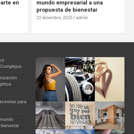
arte en
mundo empresarial a una
propuesta de bienestar
22 diciembre, 2025
admin
os:
os Complejos
nización:
gética
ecesitas para
l mundo
 bienestar