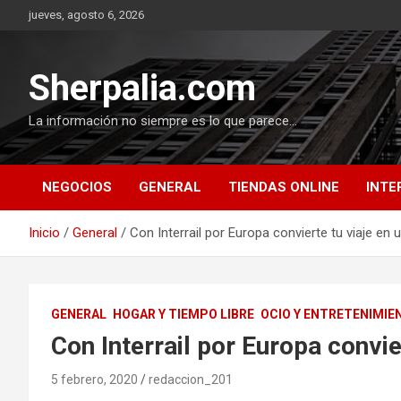
Saltar
jueves, agosto 6, 2026
al
contenido
Sherpalia.com
La información no siempre es lo que parece…
NEGOCIOS
GENERAL
TIENDAS ONLINE
INTE
Inicio
General
Con Interrail por Europa convierte tu viaje en 
GENERAL
HOGAR Y TIEMPO LIBRE
OCIO Y ENTRETENIMIE
Con Interrail por Europa convie
5 febrero, 2020
redaccion_201