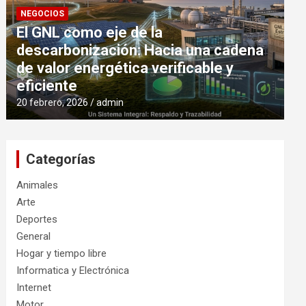
NEGOCIOS
El GNL como eje de la
descarbonización: Hacia una cadena
de valor energética verificable y
eficiente
20 febrero, 2026
admin
Categorías
Animales
Arte
Deportes
General
Hogar y tiempo libre
Informatica y Electrónica
Internet
Motor