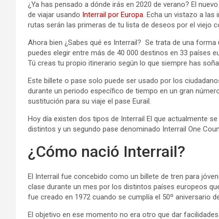
¿Ya has pensado a dónde irás en 2020 de verano? El nuevo 
de viajar usando
Interrail por Europa
. Echa un vistazo a las
rutas serán las primeras de tu lista de deseos por el viejo c
Ahora bien ¿Sabes qué es Interrail? Se trata de una forma 
puedes elegir entre más de 40 000 destinos en 33 países e
Tú creas tu propio itinerario según lo que siempre has soñ
Este billete o pase solo puede ser usado por los ciudadanos 
durante un periodo específico de tiempo en un gran númer
sustitución para su viaje el pase Eurail.
Hoy día existen dos tipos de Interrail El que actualmente se 
distintos y un segundo pase denominado Interrail One Count
¿Cómo nació Interrail?
El Interrail fue concebido como un billete de tren para jóve
clase durante un mes por los distintos países europeos qu
fue creado en 1972 cuando se cumplía el 50º aniversario de 
El objetivo en ese momento no era otro que dar facilidades