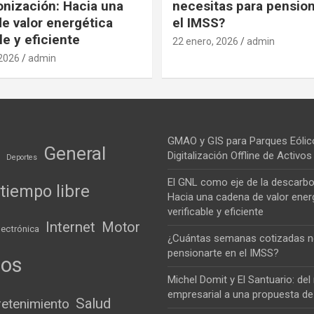
nización: Hacia una
necesitas para pension
e valor energética
el IMSS?
le y eficiente
22 enero, 2026
admin
 2026
admin
GMAO y GIS para Parques Eólic
General
Digitalización Offline de Activ
Deportes
El GNL como eje de la descarbo
tiempo libre
Hacia una cadena de valor ener
verificable y eficiente
Internet
Motor
lectrónica
¿Cuántas semanas cotizadas n
pensionarte en el IMSS?
ios
Michel Domit y El Santuario: de
empresarial a una propuesta de
Salud
retenimiento