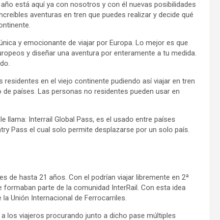
año está aquí ya con nosotros y con él nuevas posibilidades
 increíbles aventuras en tren que puedes realizar y decide qué
ontinente.
única y emocionante de viajar por Europa. Lo mejor es que
uropeos y diseñar una aventura por enteramente a tu medida.
ado.
residentes en el viejo continente pudiendo así viajar en tren
o de países. Las personas no residentes pueden usar en
le llama: Interrail Global Pass, es el usado entre países
ry Pass el cual solo permite desplazarse por un solo país.
nes de hasta 21 años. Con el podrían viajar libremente en 2ª
e formaban parte de la comunidad InterRail. Con esta idea
la Unión Internacional de Ferrocarriles.
 a los viajeros procurando junto a dicho pase múltiples