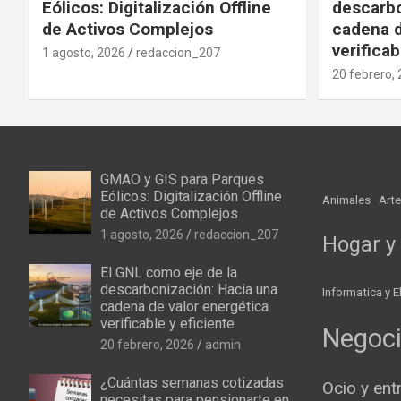
Eólicos: Digitalización Offline
descarbo
de Activos Complejos
cadena d
verificab
1 agosto, 2026
redaccion_207
20 febrero,
GMAO y GIS para Parques
Eólicos: Digitalización Offline
Animales
Arte
de Activos Complejos
1 agosto, 2026
redaccion_207
Hogar y 
El GNL como eje de la
descarbonización: Hacia una
Informatica y E
cadena de valor energética
verificable y eficiente
Negoc
20 febrero, 2026
admin
¿Cuántas semanas cotizadas
Ocio y ent
necesitas para pensionarte en