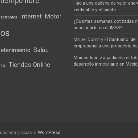
tiempo libre
Hacia una cadena de valor ener
verificable y eficiente
Internet
Motor
lectrónica
¿Cuántas semanas cotizadas n
pensionarte en el IMSS?
ios
Michel Domit y El Santuario: de
empresarial a una propuesta de
Salud
retenimiento
Moisés Ison Zaga diseña el futu
Tiendas Online
desarrollo inmobiliario en Méxi
ría
unciona gracias a:
WordPress