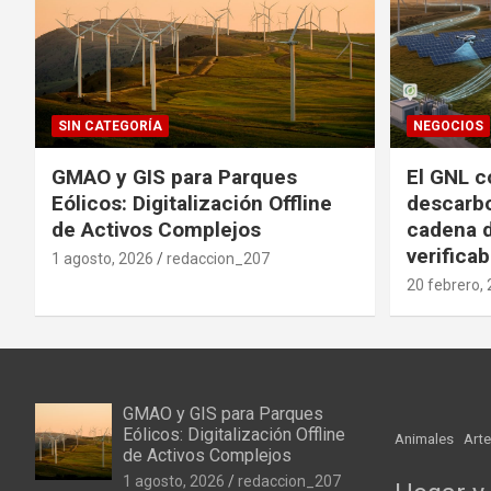
SIN CATEGORÍA
NEGOCIOS
GMAO y GIS para Parques
El GNL c
Eólicos: Digitalización Offline
descarbo
de Activos Complejos
cadena d
verificab
1 agosto, 2026
redaccion_207
20 febrero,
GMAO y GIS para Parques
Eólicos: Digitalización Offline
Animales
Arte
de Activos Complejos
1 agosto, 2026
redaccion_207