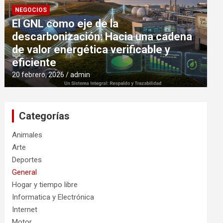
NEGOCIOS
El GNL como eje de la
descarbonización: Hacia una cadena
de valor energética verificable y
eficiente
20 febrero, 2026
admin
Categorías
Animales
Arte
Deportes
General
Hogar y tiempo libre
Informatica y Electrónica
Internet
Motor