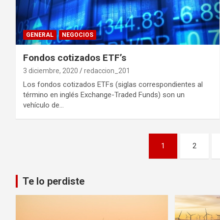
GENERAL
NEGOCIOS
Fondos cotizados ETF’s
3 diciembre, 2020
redaccion_201
Los fondos cotizados ETFs (siglas correspondientes al
término en inglés Exchange-Traded Funds) son un
vehículo de…
Paginación
1
2
de
entradas
Te lo perdiste