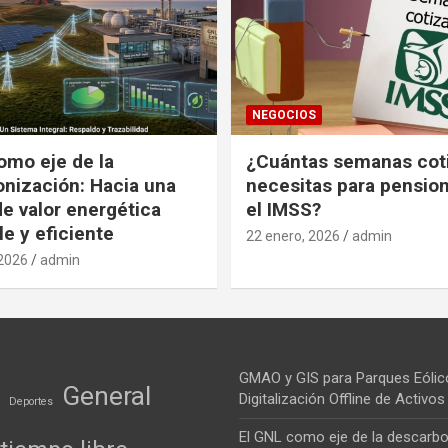
NEGOCIOS
omo eje de la
¿Cuántas semanas cot
nización: Hacia una
necesitas para pension
e valor energética
el IMSS?
le y eficiente
22 enero, 2026
admin
 2026
admin
GMAO y GIS para Parques Eólic
General
Digitalización Offline de Activ
Deportes
El GNL como eje de la descarbo