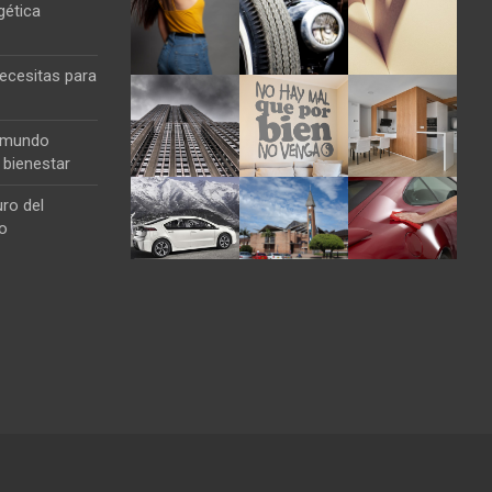
gética
ecesitas para
l mundo
 bienestar
ro del
co