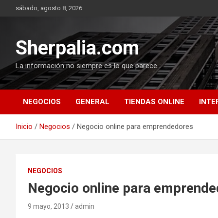
Saltar
sábado, agosto 8, 2026
al
contenido
Sherpalia.com
La información no siempre es lo que parece…
NEGOCIOS
GENERAL
TIENDAS ONLINE
INTE
Inicio
Negocios
Negocio online para emprendedores
NEGOCIOS
Negocio online para emprende
9 mayo, 2013
admin