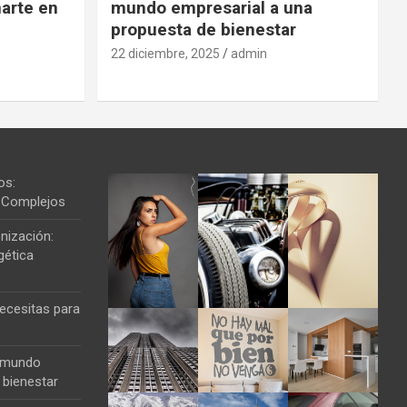
arte en
mundo empresarial a una
propuesta de bienestar
22 diciembre, 2025
admin
os:
os Complejos
nización:
gética
ecesitas para
l mundo
 bienestar