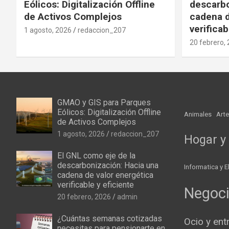
Eólicos: Digitalización Offline
descarbo
de Activos Complejos
cadena d
verificab
1 agosto, 2026
redaccion_207
20 febrero,
GMAO y GIS para Parques
Eólicos: Digitalización Offline
Animales
Arte
de Activos Complejos
1 agosto, 2026
redaccion_207
Hogar y 
El GNL como eje de la
descarbonización: Hacia una
Informatica y E
cadena de valor energética
verificable y eficiente
Negoc
20 febrero, 2026
admin
¿Cuántas semanas cotizadas
Ocio y ent
necesitas para pensionarte en