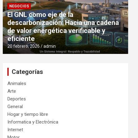
NEGOCIOS
El GNL como eje de la
descarbonización: Hacia una cadena
de valor energética verificable y
eficiente
20 febrero, 2026
admin
Categorías
Animales
Arte
Deportes
General
Hogar y tiempo libre
Informatica y Electrónica
Internet
Motor