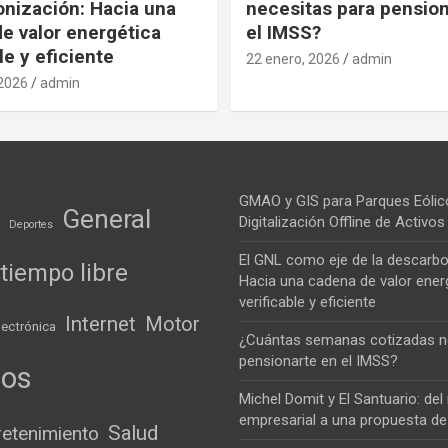
nización: Hacia una
necesitas para pension
e valor energética
el IMSS?
le y eficiente
22 enero, 2026
admin
 2026
admin
GMAO y GIS para Parques Eólic
General
Digitalización Offline de Activ
Deportes
El GNL como eje de la descarbo
tiempo libre
Hacia una cadena de valor ener
verificable y eficiente
Internet
Motor
lectrónica
¿Cuántas semanas cotizadas n
pensionarte en el IMSS?
ios
Michel Domit y El Santuario: de
empresarial a una propuesta de
Salud
retenimiento