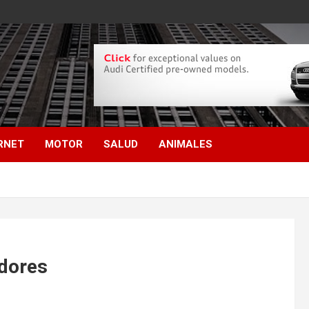
RNET
MOTOR
SALUD
ANIMALES
dores