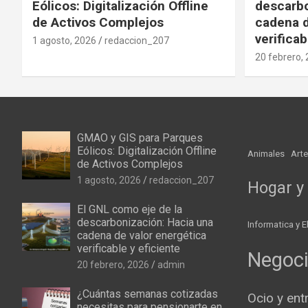
Eólicos: Digitalización Offline
descarbo
de Activos Complejos
cadena d
verificab
1 agosto, 2026
redaccion_207
20 febrero,
GMAO y GIS para Parques
Eólicos: Digitalización Offline
Animales
Arte
de Activos Complejos
1 agosto, 2026
redaccion_207
Hogar y 
El GNL como eje de la
descarbonización: Hacia una
Informatica y E
cadena de valor energética
verificable y eficiente
Negoc
20 febrero, 2026
admin
¿Cuántas semanas cotizadas
Ocio y ent
necesitas para pensionarte en