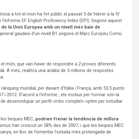
ncia a tot el mon ha fet públic el passat 5 de febrer a la IV
e l’informe EF English Proficiency Index (EPI). Segons aquest
 de la Unió Europea amb un nivell més baix de
general gaudeix d’un nivell B1 segons el Marc Europeu Comú
 el món, que van haver de respondre a 2 proves diferents
ió
. A més, realitza una anàlisi de 5 milions de respostes
a.
 rànquing mundial, per davant d’Itàlia i França, amb 53,5 punts
 i 2012. D’acord a l’informe , els motius per formar són la
ies de desenvolupar un perfil «més complet» opten per estudiar
de les beques MEC,
podrien frenar la tendència de millora
asmus han crescut un 58% des de 2007, i que les beques MEC
panya, en lloc de fomentar l’estada més prolongada de