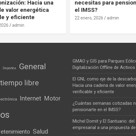
nización: Hacia una
necesitas para pension
e valor energética
el IMSS?
le y eficiente
22 enero, 2026
admin
 2026
admin
GMAO y GIS para Parques Eólic
General
Digitalización Offline de Activ
Deportes
El GNL como eje de la descarbo
tiempo libre
Hacia una cadena de valor ener
verificable y eficiente
Internet
Motor
lectrónica
¿Cuántas semanas cotizadas n
pensionarte en el IMSS?
ios
Michel Domit y El Santuario: de
empresarial a una propuesta de
Salud
retenimiento