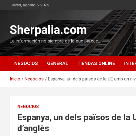
Saltar
jueves, agosto 6, 2026
al
contenido
Sherpalia.com
La información no siempre es lo que parece…
NEGOCIOS
GENERAL
TIENDAS ONLINE
INTE
Inicio
Negocios
Espanya, un dels països de la UE amb un niv
NEGOCIOS
Espanya, un dels països de la 
d’anglès