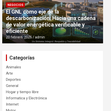
NEGOCIOS
El GNL como eje de la
descarbonización: Hacia una cadena
de valor energética verificable y
eficiente
20 febrero, 2026
admin
Categorías
Animales
Arte
Deportes
General
Hogar y tiempo libre
Informatica y Electrónica
Internet
Motor