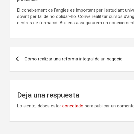
El coneixement de l’anglès es important per l’estudiant unive
sovint per tal de no oblidar-ho. Convé realitzar cursos d’an
centres de formació. Així ens assegurarem un coneixement p
Navegación
Cómo realizar una reforma integral de un negocio
de
entradas
Deja una respuesta
Lo siento, debes estar
conectado
para publicar un comenta