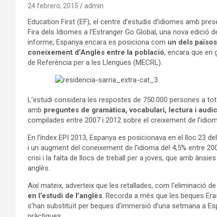
24 febrero, 2015
admin
Education First (EF), el centre d’estudis d’idiomes amb presè
Fira dels Idiomes a l’Estranger Go Global, una nova edició d
informe, Espanya encara es posiciona com
un dels països
coneixement d’Anglès entre la població
, encara que en 
de Referència per a les Llengües (MECRL).
L’estudi considera les respostes de 750.000 persones a tot
amb
preguntes de gramàtica, vocabulari, lectura i audic
compilades entre 2007 i 2012 sobre el creixement de l’idiom
En l’índex EPI 2013, Espanya es posicionava en el lloc 23 del
i un augment del coneixement de l’idioma del 4,5% entre 2007
crisi i la falta de llocs de treball per a joves, que amb àns
anglès.
Així mateix, adverteix que les retallades, com l’eliminació 
en l’estudi de l’anglès
. Recorda a més que les beques Er
s’han substituït per beques d’immersió d’una setmana a Es
pràctiques.