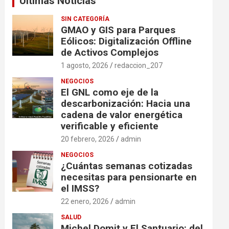
Ultimas Noticias
SIN CATEGORÍA
GMAO y GIS para Parques
Eólicos: Digitalización Offline
de Activos Complejos
1 agosto, 2026
redaccion_207
NEGOCIOS
El GNL como eje de la
descarbonización: Hacia una
cadena de valor energética
verificable y eficiente
20 febrero, 2026
admin
NEGOCIOS
¿Cuántas semanas cotizadas
necesitas para pensionarte en
el IMSS?
22 enero, 2026
admin
SALUD
Michel Domit y El Santuario: del