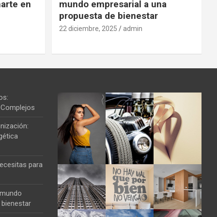
arte en
mundo empresarial a una
propuesta de bienestar
22 diciembre, 2025
admin
os:
os Complejos
nización:
gética
ecesitas para
l mundo
 bienestar