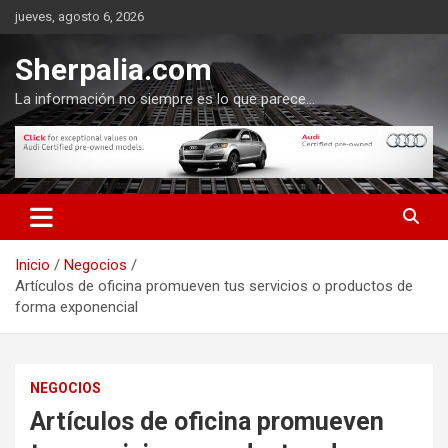
Saltar
jueves, agosto 6, 2026
al
contenido
Sherpalia.com
La información no siempre es lo que parece…
Inicio
Negocios
Artículos de oficina promueven tus servicios o productos de
forma exponencial
NEGOCIOS
Artículos de oficina promueven