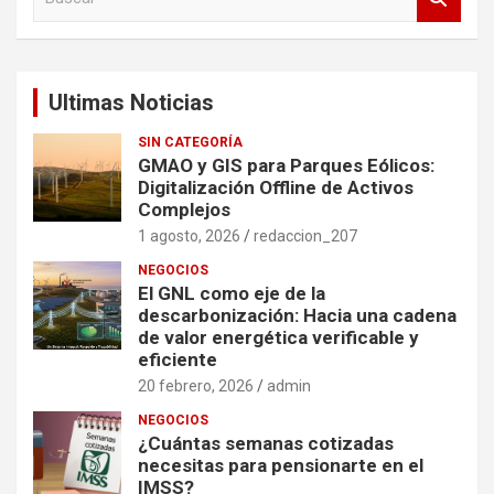
u
s
c
a
Ultimas Noticias
r
SIN CATEGORÍA
GMAO y GIS para Parques Eólicos:
Digitalización Offline de Activos
Complejos
1 agosto, 2026
redaccion_207
NEGOCIOS
El GNL como eje de la
descarbonización: Hacia una cadena
de valor energética verificable y
eficiente
20 febrero, 2026
admin
NEGOCIOS
¿Cuántas semanas cotizadas
necesitas para pensionarte en el
IMSS?